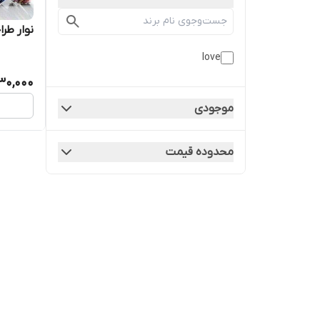
نوار طر
love
30,000
موجودی
محدوده قیمت