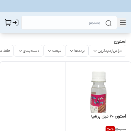
استون
پربازدیدترین
برندها
قیمت
دسته‌بندی
فقط م
آستون ۶۰ میل پرشیا
150,000
50
%